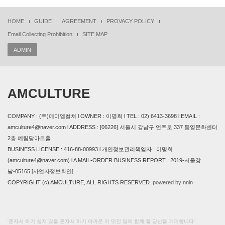
HOME
GUIDE
AGREEMENT
PROVACY POLICY
Email Collecting Prohibition
SITE MAP
ADMIN
AMCULTURE
COMPANY : (주)에이엠컬쳐 l OWNER : 이명희 l TEL : 02) 6413-3698 l EMAIL :
amculture4@naver.com l ADDRESS : [06226] 서울시 강남구 언주로 337 동영문화센터
2층 예림당아트홀
BUSINESS LICENSE : 416-88-00993 l 개인정보관리책임자 : 이명희
(amculture4@naver.com) l A MAIL-ORDER BUSINESS REPORT : 2019-서울강
남-05165
[사업자정보확인]
COPYRIGHT (c) AMCULTURE, ALL RIGHTS RESERVED.
powered by nnin
본 사이트에 사용 된 모든 이미지와 내용의 무단도용을 금지 합니다. design by
AMCULTURE
'혼자서 하기 쉽지 않을,혼자서 하기 아까운 이 멋진 일에 함께 할 당신을 기대합니다'