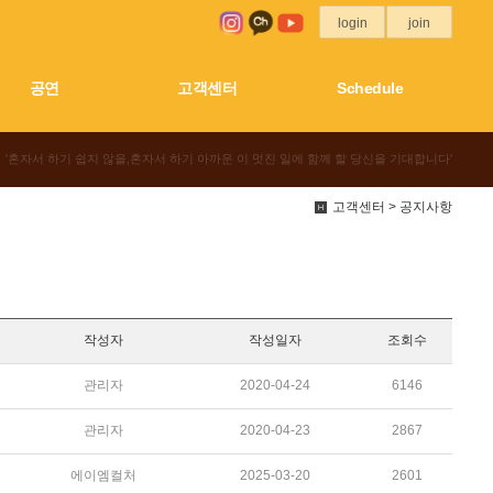
login
join
공연
고객센터
Schedule
'혼자서 하기 쉽지 않을,혼자서 하기 아까운 이 멋진 일에 함께 할 당신을 기대합니다'
고객센터 > 공지사항
작성자
작성일자
조회수
관리자
2020-04-24
6146
관리자
2020-04-23
2867
에이엠컬처
2025-03-20
2601