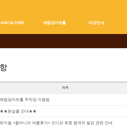
AMCULTURE
예림당아트홀
대관안내
항
제목
예림당아트홀 주차장 이용법
★★분실물 안내★★
뮤지컬 <할머니의 여름휴가> 오디션 최종 합격자 발표 관련 안내