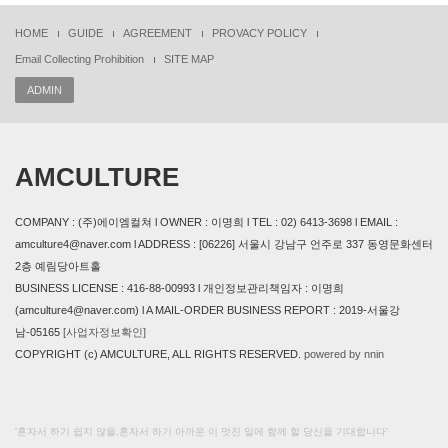
HOME
GUIDE
AGREEMENT
PROVACY POLICY
Email Collecting Prohibition
SITE MAP
ADMIN
AMCULTURE
COMPANY : (주)에이엠컬쳐 l OWNER : 이명희 l TEL : 02) 6413-3698 l EMAIL :
amculture4@naver.com l ADDRESS : [06226] 서울시 강남구 언주로 337 동영문화센터
2층 예림당아트홀
BUSINESS LICENSE : 416-88-00993 l 개인정보관리책임자 : 이명희
(amculture4@naver.com) l A MAIL-ORDER BUSINESS REPORT : 2019-서울강
남-05165
[사업자정보확인]
COPYRIGHT (c) AMCULTURE, ALL RIGHTS RESERVED.
powered by nnin
본 사이트에 사용 된 모든 이미지와 내용의 무단도용을 금지 합니다. design by
AMCULTURE
'혼자서 하기 쉽지 않을,혼자서 하기 아까운 이 멋진 일에 함께 할 당신을 기대합니다'