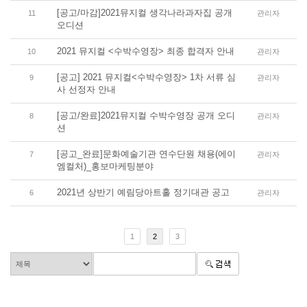
[공고/마감]2021뮤지컬 생각나라과자집 공개
11
관리자
오디션
2021 뮤지컬 <수박수영장> 최종 합격자 안내
10
관리자
[공고] 2021 뮤지컬<수박수영장> 1차 서류 심
9
관리자
사 선정자 안내
[공고/완료]2021뮤지컬 수박수영장 공개 오디
8
관리자
션
[공고_완료]문화예술기관 연수단원 채용(에이
7
관리자
엠컬처)_홍보마케팅분야
2021년 상반기 예림당아트홀 정기대관 공고
6
관리자
1
2
3