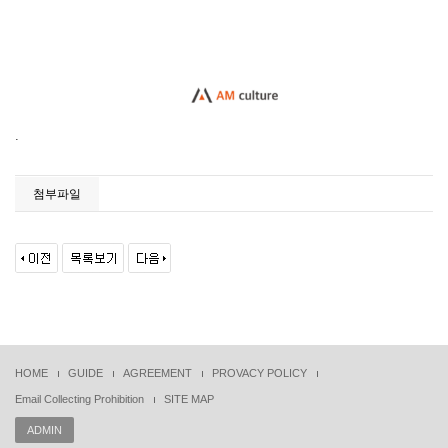
.
첨부파일
HOME
GUIDE
AGREEMENT
PROVACY POLICY
Email Collecting Prohibition
SITE MAP
ADMIN