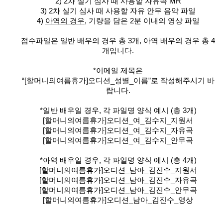
2) 2
차 실기 심사 때 사용할 자유곡
MR
3) 2
차 실기 심사 때 사용할 자유 안무 음악 파일
4)
아역의 경우
,
기량을 담은
2
분 이내의 영상 파일
접수파일은 일반 배우의 경우 총
3
개
,
아역 배우의 경우 총
4
개입니다
.
*
이메일 제목은
“[
할머니의여름휴가]오디션
_
성별
_
이름
”
로 작성해주시기 바
랍니다
.
*
일반 배우일 경우
,
각 파일명 양식 예시
(
총
3
개
)
[
할머니의여름휴가
]
오디션
_
여
_
김수지
_
지원서
[
할머니의여름휴가
]
오디션
_
여
_
김수지
_
자유곡
[
할머니의여름휴가
]
오디션
_
여
_
김수지
_
안무곡
*
아역 배우일 경우
,
각 파일명 양식 예시
(
총
4
개
)
[
할머니의여름휴가
]
오디션
_
남아
_
김진수
_
지원서
[
할머니의여름휴가
]
오디션
_
남아
_
김진수
_
자유곡
[
할머니의여름휴가
]
오디션
_
남아
_
김진수
_
안무곡
[
할머니의여름휴가
]
오디션
_
남아
_
김진수
_
영상