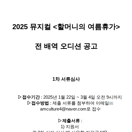
2025 뮤지컬 <할머니의 여름휴가>
전 배역 오디션 공고
1
차 서류심사
▷
접수기간
: 2025
년
1
월
22
일
~ 3
월
4
일 오전
9
시까지
▷
접수방법
:
제출 서류를 첨부하여 이메일
amculture4@naver.com
로 접수
▷
제출서류
:
1)
지원서