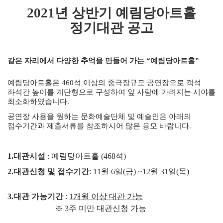
2021
년 상반기 예림당아트홀
정기대관 공고
같은 자리에서 다양한 추억을 만들어 가는
“
예림당아트홀
”
예림당아트홀은
460석
이상의 중극장규모 공연장으로 객석
좌석간 높이를 계단형으로 구성하여 앞 사람에 가려지는 시야를
최소화하였습니다
.
공연장 사용을 원하는 문화예술단체 및 예술인은 아래의
접수기간과 제출서류를 참조하시어 많은 응모 바랍니다
.
1.
대관시설
:
예림당아트홀
(468
석
)
2.
대관신청 및 접수기간
: 11
월
6
일
(
금
) ~12
월
31
일
(
목
)
3.
대관 가능기간
:
1
개월 이상 대관 가능
3
주 미만 대관신청 가능
※