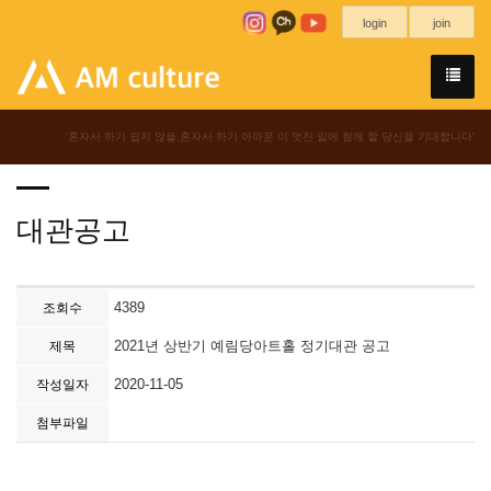
login
join
'혼자서 하기 쉽지 않을,혼자서 하기 아까운 이 멋진 일에 함께 할 당신을 기대합니다'
대관공고
4389
조회수
2021년 상반기 예림당아트홀 정기대관 공고
제목
2020-11-05
작성일자
첨부파일