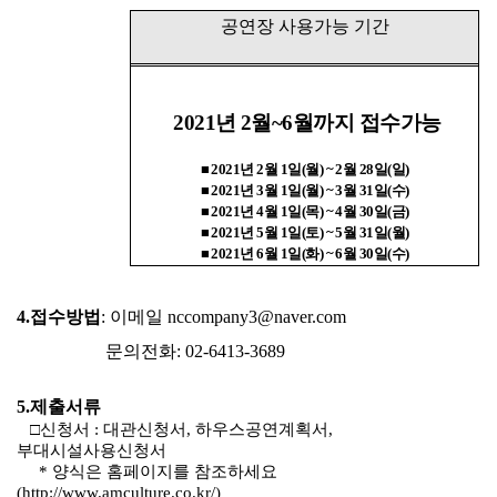
공연장 사용가능 기간
2021년 2월~6월까지 접수가능
■
2021
년
2
월
1
일
(
월
) ~ 2
월
28
일
(
일
)
■
2021
년
3
월
1
일
(
월
) ~ 3
월
31
일
(
수
)
■
2021
년
4
월
1
일
(
목
) ~ 4
월
30
일
(
금
)
■
2021
년
5
월
1
일
(
토
) ~ 5
월
31
일
(
월
)
■
2021
년
6
월
1
일
(
화
) ~ 6
월
30
일
(
수
)
4.
접수방법
: 이메일
nccompany3@naver.com
문의전화
: 02-6413-3689
5.
제출서류
□
신청서
:
대관신청서
,
하우스공연계획서
,
부대시설사용신청서
*
양식은 홈페이지를 참조하세요
(
http://www.amculture.co.kr/
)