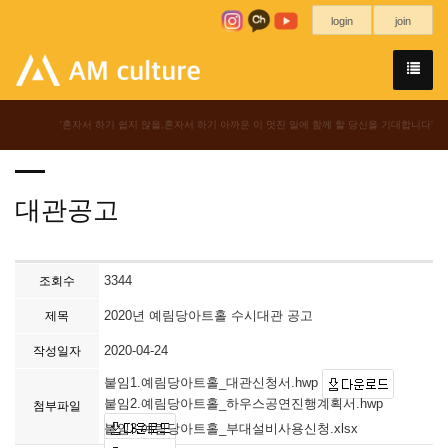
login
join
'혼자서 하기 쉽지 않을,혼자서 하기 아까운 이 멋진 일에 함께 할 당신을 기대합니다'
대관공고
3344
조회수
2020년 예림당아트홀 수시대관 공고
제목
2020-04-24
작성일자
붙임1.예림당아트홀_대관신청서.hwp
붙임2.예림당아트홀_하우스공연진행계획서.hwp
첨부파일
붙임3.예림당아트홀_부대설비사용신청.xlsx