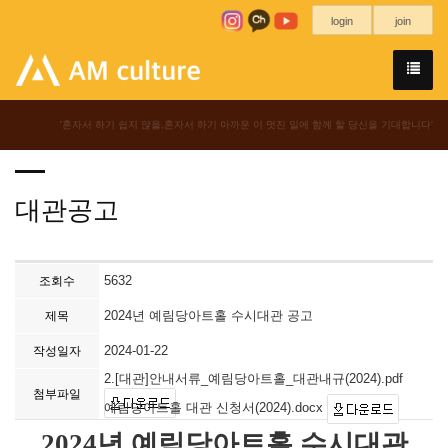
login
join
'혼자서 하기 쉽지 않을,혼자서 하기 아까운 이 멋진 일에 함께 할 당신을 기대합니다'
대관공고
5632
조회수
2024년 예림당아트홀 수시대관 공고
제목
2024-01-22
작성일자
2.[대관]안내서류_예림당아트홀_대관내규(2024).pdf
첨부파일
예림당아트홀 대관 신청서(2024).docx
2024
년 예림당아트홀 수시대관